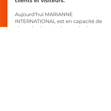
clients et visiteurs.
Aujourd’hui MARIANNE
INTERNATIONAL est en capacité de
répondre à toute demande de
conception et d’animation de
formation sur mesure
en matière
d’accueil et d’accompagner ses
clients et leurs équipes sur des
mises en situation, jeux de rôle et
ateliers pratiques autour de toutes
les thématiques de l’accueil.