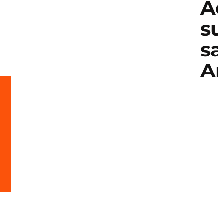
A
s
s
A