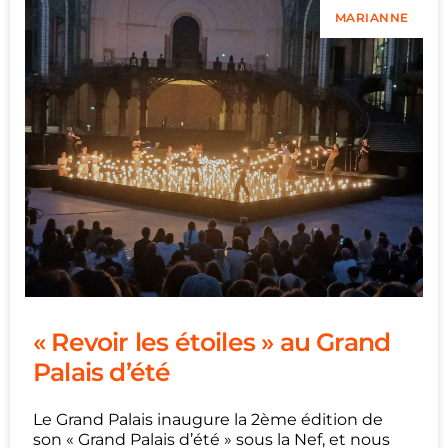
MARIANNE
« Revoir les étoiles » au Grand
Palais d’été
Le Grand Palais inaugure la 2ème édition de
son « Grand Palais d’été » sous la Nef, et nous