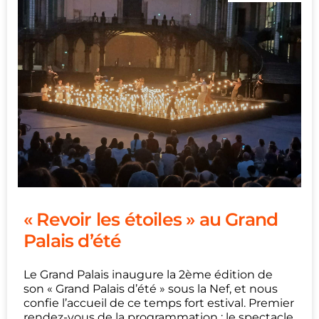
« Revoir les étoiles » au Grand
Palais d’été
Le Grand Palais inaugure la 2ème édition de
son « Grand Palais d’été » sous la Nef, et nous
confie l’accueil de ce temps fort estival. Premier
rendez-vous de la programmation : le spectacle