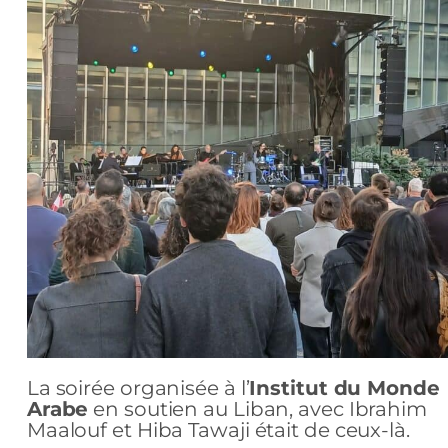
La soirée organisée à l’
Institut du Monde
Arabe
en soutien au Liban, avec Ibrahim
Maalouf et Hiba Tawaji était de ceux-là.