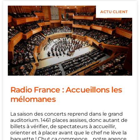
ACTU CLIENT
Radio France : Accueillons les
mélomanes
La saison des concerts reprend dans le grand
auditorium. 1461 places assises, donc autant de
billets à vérifier, de spectateurs à accueillir,
orienter et à placer avant que le chef ne lève la
baguette ! Chut ça commence…. notre agence