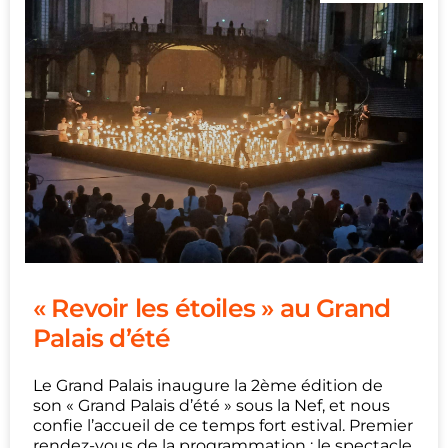
« Revoir les étoiles » au Grand
Palais d’été
Le Grand Palais inaugure la 2ème édition de
son « Grand Palais d’été » sous la Nef, et nous
confie l’accueil de ce temps fort estival. Premier
rendez-vous de la programmation : le spectacle