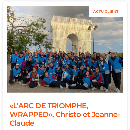
ACTU CLIENT
«L’ARC DE TRIOMPHE,
WRAPPED», Christo et Jeanne-
Claude