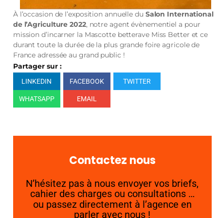
À l’occasion de l’exposition annuelle du
Salon International
de l’Agriculture 2022
, notre agent évènementiel a pour
mission d’incarner la Mascotte betterave Miss Better et ce
durant toute la durée de la plus grande foire agricole de
France adressée au grand public !
Partager sur :
LINKEDIN
FACEBOOK
TWITTER
WHATSAPP
EMAIL
Contactez nous
N’hésitez pas à nous envoyer vos briefs,
cahier des charges ou consultations …
ou passez directement à l’agence en
parler avec nous !