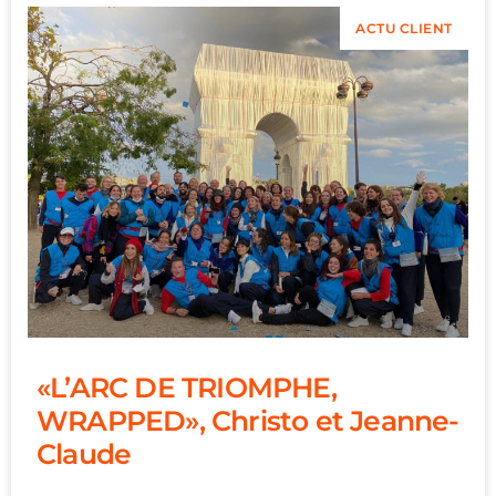
ACTU CLIENT
«L’ARC DE TRIOMPHE,
WRAPPED», Christo et Jeanne-
Claude