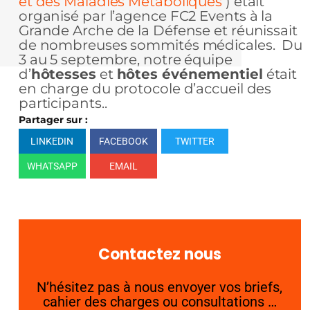
et des Maladies Métaboliques
) était
organisé par l’agence FC2 Events à la
Grande Arche de la Défense et réunissait
de nombreuses sommités médicales. Du
3 au 5 septembre, notre équipe
d’
hôtesses
et
hôtes événementiel
était
en charge du protocole d’accueil des
participants..
Partager sur :
LINKEDIN
FACEBOOK
TWITTER
WHATSAPP
EMAIL
Contactez nous
N’hésitez pas à nous envoyer vos briefs,
cahier des charges ou consultations …