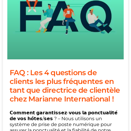
FAQ : Les 4 questions de
clients les plus fréquentes en
tant que directrice de clientèle
chez Marianne International !
𝗖𝗼𝗺𝗺𝗲𝗻𝘁 𝗴𝗮𝗿𝗮𝗻𝘁𝗶𝘀𝘀𝗲𝘇-𝘃𝗼𝘂𝘀 𝗹𝗮 𝗽𝗼𝗻𝗰𝘁𝘂𝗮𝗹𝗶𝘁𝗲́
𝗱𝗲 𝘃𝗼𝘀 𝗵𝗼̂𝘁𝗲𝘀/𝘀𝗲𝘀 ? – Nous utilisons un
système de prise de poste numérique pour
assurer la ponctualité et la fiabilité de notre