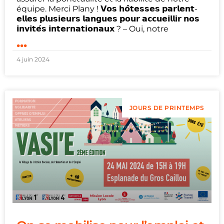
équipe. Merci Plany ! 𝗩𝗼𝘀 𝗵𝗼̂𝘁𝗲𝘀𝘀𝗲𝘀 𝗽𝗮𝗿𝗹𝗲𝗻𝘁-
𝗲𝗹𝗹𝗲𝘀 𝗽𝗹𝘂𝘀𝗶𝗲𝘂𝗿𝘀 𝗹𝗮𝗻𝗴𝘂𝗲𝘀 𝗽𝗼𝘂𝗿 𝗮𝗰𝗰𝘂𝗲𝗶𝗹𝗹𝗶𝗿 𝗻𝗼𝘀
𝗶𝗻𝘃𝗶𝘁𝗲́𝘀 𝗶𝗻𝘁𝗲𝗿𝗻𝗮𝘁𝗶𝗼𝗻𝗮𝘂𝘅 ? – Oui, notre
...
4 juin 2024
JOURS DE PRINTEMPS