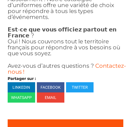
d’uniformes offre une variété de choix
pour répondre à tous les types
d’événements.
𝗘𝘀𝘁-𝗰𝗲 𝗾𝘂𝗲 𝘃𝗼𝘂𝘀 𝗼𝗳𝗳𝗶𝗰𝗶𝗲𝘇 𝗽𝗮𝗿𝘁𝗼𝘂𝘁 𝗲𝗻
𝗙𝗿𝗮𝗻𝗰𝗲 ?
Oui ! Nous couvrons tout le territoire
français pour répondre à vos besoins où
que vous soyez.
Avez-vous d’autres questions ?
Contactez-
nous !
Partager sur :
LINKEDIN
FACEBOOK
TWITTER
WHATSAPP
EMAIL