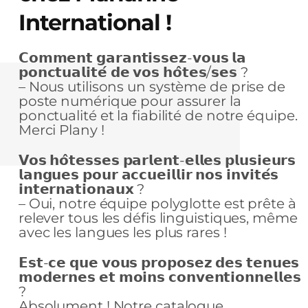
International !
𝗖𝗼𝗺𝗺𝗲𝗻𝘁 𝗴𝗮𝗿𝗮𝗻𝘁𝗶𝘀𝘀𝗲𝘇-𝘃𝗼𝘂𝘀 𝗹𝗮
𝗽𝗼𝗻𝗰𝘁𝘂𝗮𝗹𝗶𝘁𝗲́ 𝗱𝗲 𝘃𝗼𝘀 𝗵𝗼̂𝘁𝗲𝘀/𝘀𝗲𝘀 ?
– Nous utilisons un système de prise de
poste numérique pour assurer la
ponctualité et la fiabilité de notre équipe.
Merci Plany !
𝗩𝗼𝘀 𝗵𝗼̂𝘁𝗲𝘀𝘀𝗲𝘀 𝗽𝗮𝗿𝗹𝗲𝗻𝘁-𝗲𝗹𝗹𝗲𝘀 𝗽𝗹𝘂𝘀𝗶𝗲𝘂𝗿𝘀
𝗹𝗮𝗻𝗴𝘂𝗲𝘀 𝗽𝗼𝘂𝗿 𝗮𝗰𝗰𝘂𝗲𝗶𝗹𝗹𝗶𝗿 𝗻𝗼𝘀 𝗶𝗻𝘃𝗶𝘁𝗲́𝘀
𝗶𝗻𝘁𝗲𝗿𝗻𝗮𝘁𝗶𝗼𝗻𝗮𝘂𝘅 ?
– Oui, notre équipe polyglotte est prête à
relever tous les défis linguistiques, même
avec les langues les plus rares !
𝗘𝘀𝘁-𝗰𝗲 𝗾𝘂𝗲 𝘃𝗼𝘂𝘀 𝗽𝗿𝗼𝗽𝗼𝘀𝗲𝘇 𝗱𝗲𝘀 𝘁𝗲𝗻𝘂𝗲𝘀
𝗺𝗼𝗱𝗲𝗿𝗻𝗲𝘀 𝗲𝘁 𝗺𝗼𝗶𝗻𝘀 𝗰𝗼𝗻𝘃𝗲𝗻𝘁𝗶𝗼𝗻𝗻𝗲𝗹𝗹𝗲𝘀
?
Absolument ! Notre catalogue