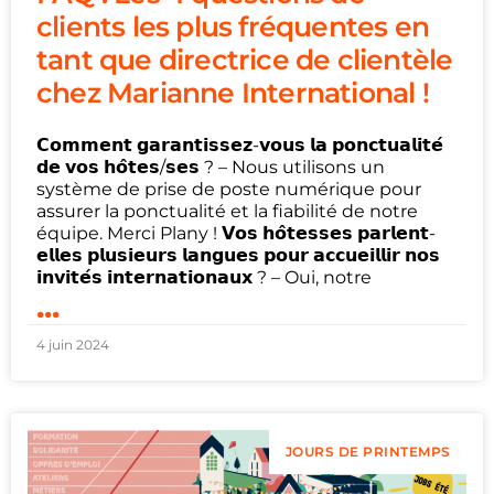
clients les plus fréquentes en
tant que directrice de clientèle
chez Marianne International !
𝗖𝗼𝗺𝗺𝗲𝗻𝘁 𝗴𝗮𝗿𝗮𝗻𝘁𝗶𝘀𝘀𝗲𝘇-𝘃𝗼𝘂𝘀 𝗹𝗮 𝗽𝗼𝗻𝗰𝘁𝘂𝗮𝗹𝗶𝘁𝗲́
𝗱𝗲 𝘃𝗼𝘀 𝗵𝗼̂𝘁𝗲𝘀/𝘀𝗲𝘀 ? – Nous utilisons un
système de prise de poste numérique pour
assurer la ponctualité et la fiabilité de notre
équipe. Merci Plany ! 𝗩𝗼𝘀 𝗵𝗼̂𝘁𝗲𝘀𝘀𝗲𝘀 𝗽𝗮𝗿𝗹𝗲𝗻𝘁-
𝗲𝗹𝗹𝗲𝘀 𝗽𝗹𝘂𝘀𝗶𝗲𝘂𝗿𝘀 𝗹𝗮𝗻𝗴𝘂𝗲𝘀 𝗽𝗼𝘂𝗿 𝗮𝗰𝗰𝘂𝗲𝗶𝗹𝗹𝗶𝗿 𝗻𝗼𝘀
𝗶𝗻𝘃𝗶𝘁𝗲́𝘀 𝗶𝗻𝘁𝗲𝗿𝗻𝗮𝘁𝗶𝗼𝗻𝗮𝘂𝘅 ? – Oui, notre
...
4 juin 2024
JOURS DE PRINTEMPS