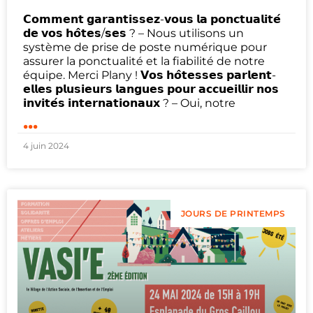
𝗖𝗼𝗺𝗺𝗲𝗻𝘁 𝗴𝗮𝗿𝗮𝗻𝘁𝗶𝘀𝘀𝗲𝘇-𝘃𝗼𝘂𝘀 𝗹𝗮 𝗽𝗼𝗻𝗰𝘁𝘂𝗮𝗹𝗶𝘁𝗲́
𝗱𝗲 𝘃𝗼𝘀 𝗵𝗼̂𝘁𝗲𝘀/𝘀𝗲𝘀 ? – Nous utilisons un
système de prise de poste numérique pour
assurer la ponctualité et la fiabilité de notre
équipe. Merci Plany ! 𝗩𝗼𝘀 𝗵𝗼̂𝘁𝗲𝘀𝘀𝗲𝘀 𝗽𝗮𝗿𝗹𝗲𝗻𝘁-
𝗲𝗹𝗹𝗲𝘀 𝗽𝗹𝘂𝘀𝗶𝗲𝘂𝗿𝘀 𝗹𝗮𝗻𝗴𝘂𝗲𝘀 𝗽𝗼𝘂𝗿 𝗮𝗰𝗰𝘂𝗲𝗶𝗹𝗹𝗶𝗿 𝗻𝗼𝘀
𝗶𝗻𝘃𝗶𝘁𝗲́𝘀 𝗶𝗻𝘁𝗲𝗿𝗻𝗮𝘁𝗶𝗼𝗻𝗮𝘂𝘅 ? – Oui, notre
...
4 juin 2024
JOURS DE PRINTEMPS