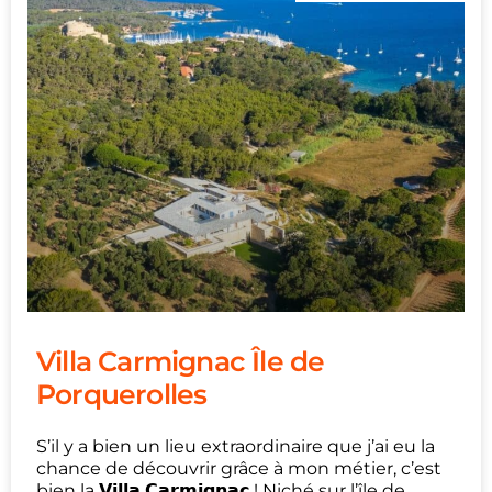
Villa Carmignac Île de
Porquerolles
S’il y a bien un lieu extraordinaire que j’ai eu la
chance de découvrir grâce à mon métier, c’est
bien la 𝗩𝗶𝗹𝗹𝗮 𝗖𝗮𝗿𝗺𝗶𝗴𝗻𝗮𝗰 ! Niché sur l’île de