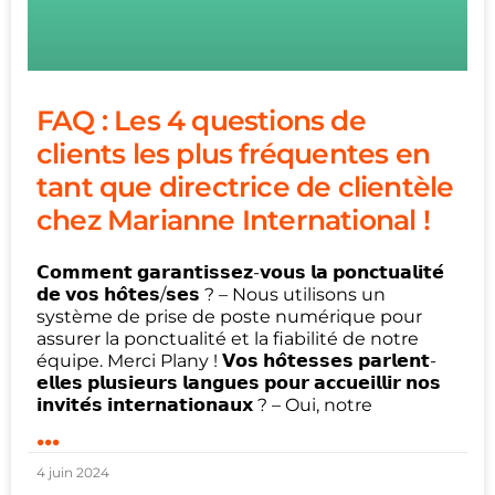
FAQ : Les 4 questions de
clients les plus fréquentes en
tant que directrice de clientèle
chez Marianne International !
𝗖𝗼𝗺𝗺𝗲𝗻𝘁 𝗴𝗮𝗿𝗮𝗻𝘁𝗶𝘀𝘀𝗲𝘇-𝘃𝗼𝘂𝘀 𝗹𝗮 𝗽𝗼𝗻𝗰𝘁𝘂𝗮𝗹𝗶𝘁𝗲́
𝗱𝗲 𝘃𝗼𝘀 𝗵𝗼̂𝘁𝗲𝘀/𝘀𝗲𝘀 ? – Nous utilisons un
système de prise de poste numérique pour
assurer la ponctualité et la fiabilité de notre
équipe. Merci Plany ! 𝗩𝗼𝘀 𝗵𝗼̂𝘁𝗲𝘀𝘀𝗲𝘀 𝗽𝗮𝗿𝗹𝗲𝗻𝘁-
𝗲𝗹𝗹𝗲𝘀 𝗽𝗹𝘂𝘀𝗶𝗲𝘂𝗿𝘀 𝗹𝗮𝗻𝗴𝘂𝗲𝘀 𝗽𝗼𝘂𝗿 𝗮𝗰𝗰𝘂𝗲𝗶𝗹𝗹𝗶𝗿 𝗻𝗼𝘀
𝗶𝗻𝘃𝗶𝘁𝗲́𝘀 𝗶𝗻𝘁𝗲𝗿𝗻𝗮𝘁𝗶𝗼𝗻𝗮𝘂𝘅 ? – Oui, notre
...
4 juin 2024