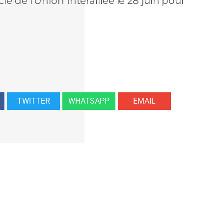
e de l’Union Interalliée le 28 juin pour
TWITTER
WHATSAPP
EMAIL