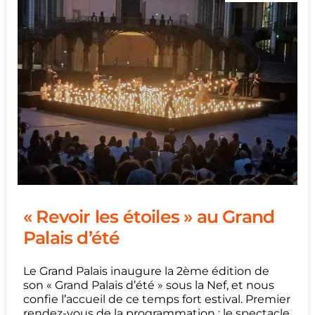
« Revoir les étoiles » au Grand
Palais d’été
Le Grand Palais inaugure la 2ème édition de
son « Grand Palais d’été » sous la Nef, et nous
confie l’accueil de ce temps fort estival. Premier
rendez-vous de la programmation : le spectacle