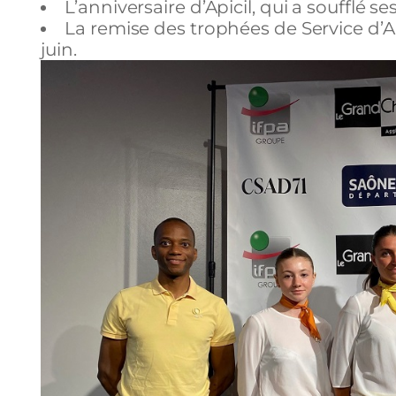
L’anniversaire d’Apicil, qui a soufflé se
La remise des trophées de Service d’A
juin.