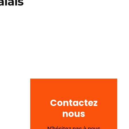
alais
Contactez
nous
N’hésitez pas à nous