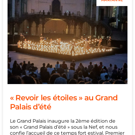
« Revoir les étoiles » au Grand
Palais d’été
Le Grand Palais inaugure la 2ème édition de
son « Grand Palais d’été » sous la Nef, et nous
confie l’accueil de ce temps fort estival. Premier