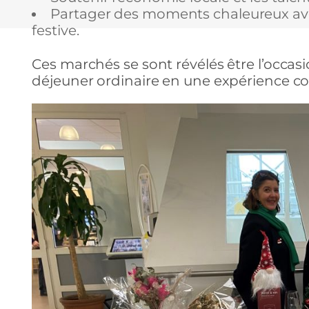
Partager des moments chaleureux av
festive.
Ces marchés se sont révélés être l’occas
déjeuner ordinaire en une expérience con