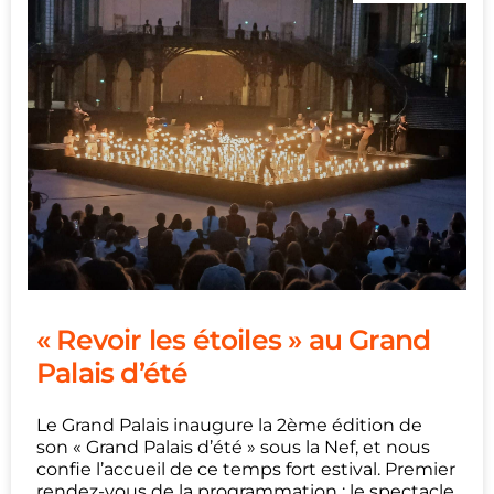
« Revoir les étoiles » au Grand
Palais d’été
Le Grand Palais inaugure la 2ème édition de
son « Grand Palais d’été » sous la Nef, et nous
confie l’accueil de ce temps fort estival. Premier
rendez-vous de la programmation : le spectacle