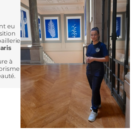
nt eu
osition
aillerie
aris
ure à
 prisme
eauté.