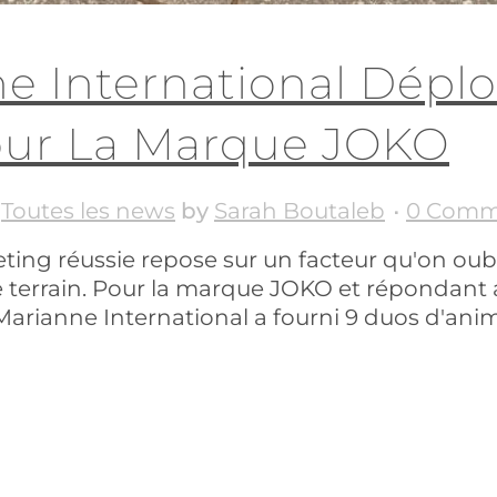
e International Déplo
our La Marque JOKO
,
Toutes les news
by
Sarah Boutaleb
0 Comm
ing réussie repose sur un facteur qu'on oubli
le terrain. Pour la marque JOKO et répondan
rianne International a fourni 9 duos d'anima