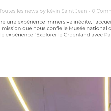
Toutes les news
by
kévin Saint Jean
0 Com
 une expérience immersive inédite, l'accuei
la mission que nous confie le Musée national d
lle expérience "Explorer le Groenland avec Paul