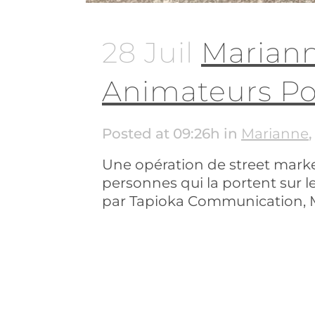
28 Juil
Mariann
Animateurs P
Posted at 09:26h
in
Marianne
Une opération de street market
personnes qui la portent sur 
par Tapioka Communication, Ma
READ MORE